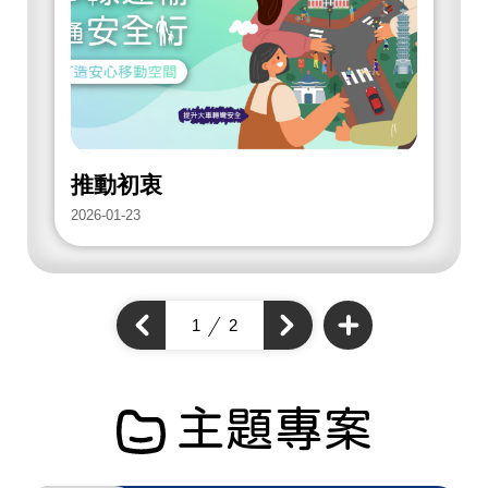
放
街
道
項
目
推動初衷
2026-01-23
2
查
看
上
1
2
下
更
一
多
一
個
開
個
開
放
開
街
放
放
道
街
項
街
道
目
道
主題專案
項
項
目
目