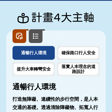
計畫4大主軸
圖
文
片
字
列
列
表
表
通暢行人環境
確保路口行人安全
落實人本理念的道
提升大車轉彎安全
路設計
通暢行人環境
打造無障礙、連續性的步行空間，是人本
交通的基礎。透過清除障礙物、拓寬人行