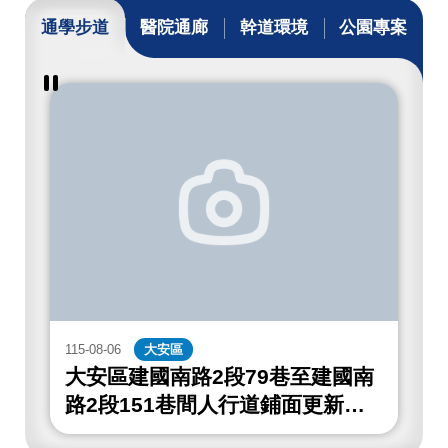
通學步道
醫院通廊
幹道環境
公園專案
暫
停
撥
放
通
學
步
道
成
果
115-08-06
大安區
1
大安區建國南路2段79巷至建國南
路2段151巷間人行道鋪面更新工
程