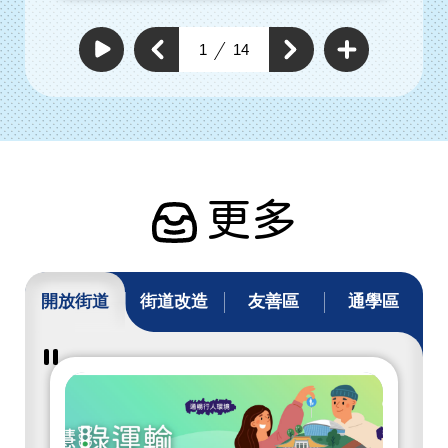
查
看
上
1
14
下
更
自
一
動
多
一
個
撥
通
個
放
通
暢
通
通
行
暢
暢
暢
人
行
行
環
行
人
人
境
人
環
具
環
體
境
工
境
具
作
具
體
體
工
工
作
作
更多
開放街道
街道改造
友善區
通學區
暫
停
撥
放
開