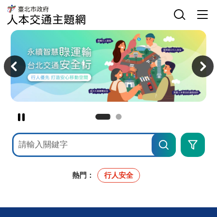
臺
網
臺
北
站
北
市
主
選
市
政
選
單
政
府
單
開
府
人
關
交
本
主
通
交
意
局
通
境
人
主
區
本
題
交
網
通
主
題
網
暫
停
網
進
撥
站
階
檢
搜
放
索
尋
主
意
境
熱門：
行人安全
廣
告