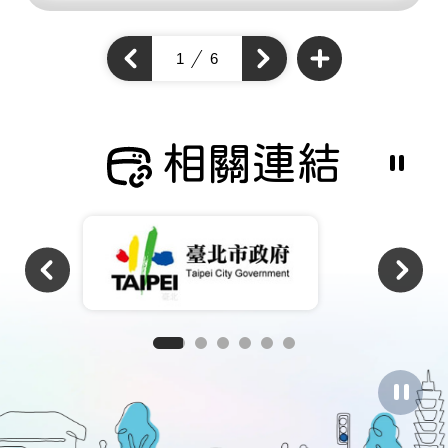
查
看
上
1
6
下
更
一
多
一
個
通
個
通
學
通
步
學
學
道
步
成
步
道
果
道
成
相關連結
成
果
果
暫
停
撥
放
相
關
連
結
暫
停
圖