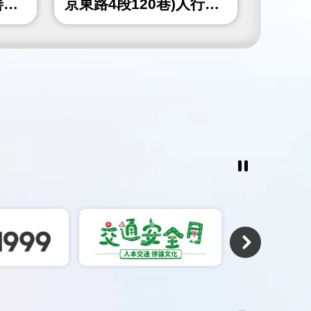
善工
京東路4段120巷)人行道
山北路
更新工程
北角隅
工程
暫
停
撥
放
相
關
連
結