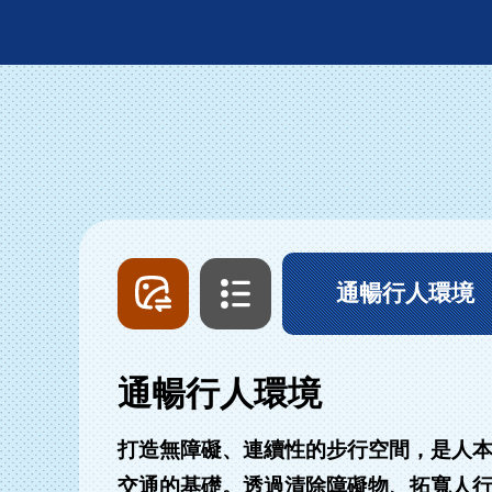
圖
文
片
字
列
列
通暢行人環境
表
表
通暢行人環境
打造無障礙、連續性的步行空間，是人
交通的基礎。透過清除障礙物、拓寬人