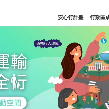
網
站
安心行計畫
行政區
主
選
單