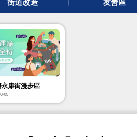
街道改造
友善區
辦永康街漫步區
03-05