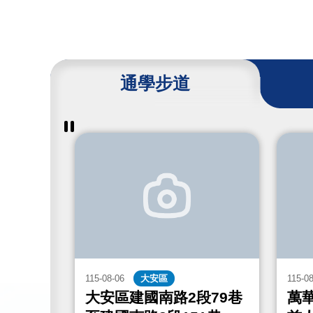
通學步道
暫
停
撥
放
通
學
步
道
成
果
115-08-06
大安區
115-0
街467
大安區建國南路2段79巷
萬華