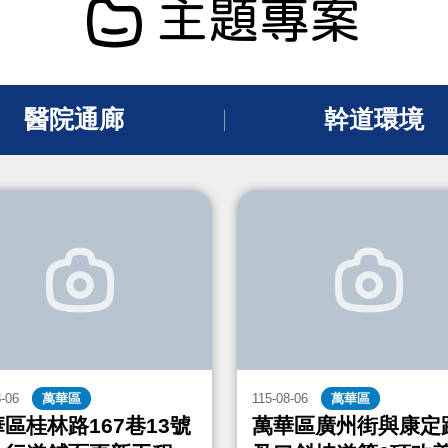
主題專案
醫院通廊
幹道環境
8-06
萬華區
115-08-06
萬華區
區桂林路167巷13號
萬華區廣州街與康定