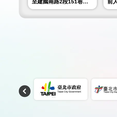
4巷)人
至建國南路2段151巷間
前
人行道鋪面更新工程