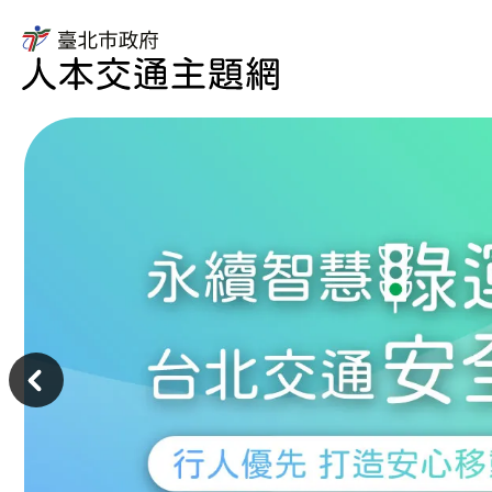
臺
北
市
臺
政
北
府
市
人
政
本
府
交
交
通
通
主
局
題
人
主
網
本
意
交
境
通
區
主
題
網