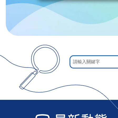
:::
網
站
檢
索