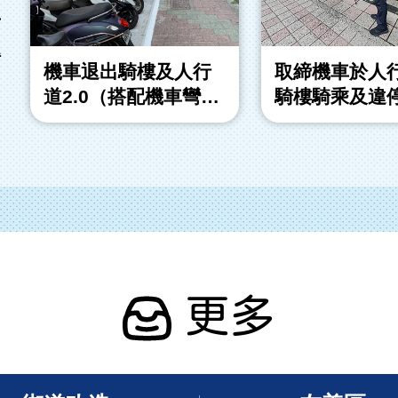
市
得
機車退出騎樓及人行
取締機車於人
道2.0（搭配機車彎計
騎樓騎乘及違
畫）
更多