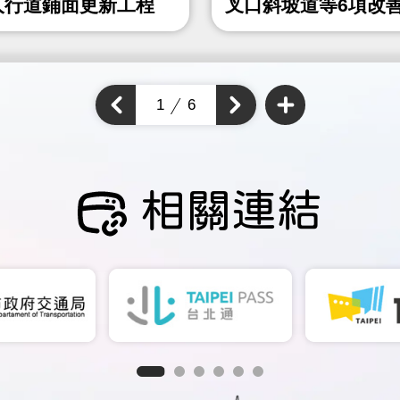
人行道鋪面更新工程
叉口斜坡道等6項改
程
查
看
上
1
6
下
更
一
多
一
個
通
個
通
學
通
步
學
學
道
步
成
步
道
果
道
成
成
果
相關連結
果