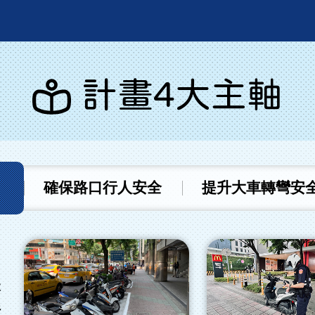
計畫4大主軸
確保路口行人安全
提升大車轉彎安
本
行