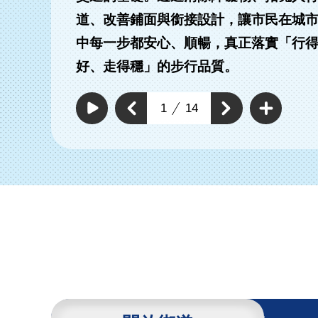
道、改善鋪面與銜接設計，讓市民在城
中每一步都安心、順暢，真正落實「行
有路段拓寬實體分
改善及新增標線型人
好、走得穩」的步行品質。
人行道
行道
查
看
上
1
14
下
更
自
一
動
多
一
個
撥
通
個
放
通
暢
通
通
行
暢
暢
暢
人
行
行
環
行
人
人
境
環
人
環
具
境
環
體
境
工
境
具
作
具
體
體
工
工
作
作