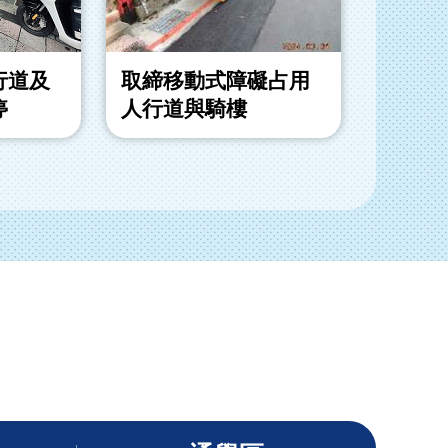
行道及
取締移動式障礙占用
取締退
停
人行道與騎樓
動式障