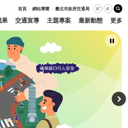
+
-
首頁
網站導覽
臺北市政府交通局
A
A
:::
搜尋
成果
交通宣導
主題專案
最新動態
更多
暫
停
撥
放
主
意
境
廣
告