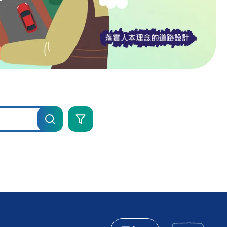
進
階
搜
尋