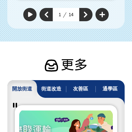
查
看
上
1
14
下
更
自
一
動
多
一
個
撥
通
個
放
通
暢
通
通
行
暢
暢
暢
人
行
行
環
行
人
人
境
人
環
具
環
體
境
工
境
具
作
具
體
體
工
工
作
作
更多
開放街道
街道改造
友善區
通學區
暫
停
撥
放
開