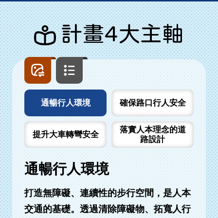
計畫4大主軸
圖
文
片
字
列
列
表
表
通暢行人環境
確保路口行人安全
落實人本理念的道
提升大車轉彎安全
路設計
通暢行人環境
打造無障礙、連續性的步行空間，是人本
交通的基礎。透過清除障礙物、拓寬人行