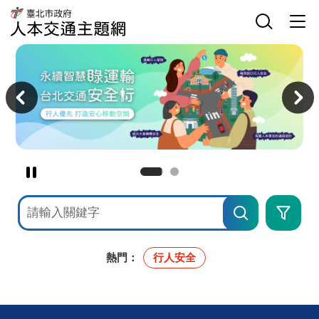
臺
網
臺
北
站
北
市
主
選
市
政
選
單
政
府
單
開
府
人
關
交
本
主
通
交
意
局
通
境
人
主
區
本
題
交
網
通
主
題
網
暫
停
網
進
撥
站
階
檢
搜
放
索
尋
主
意
境
熱門：
行人安全
廣
告