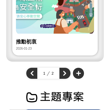
放
街
道
項
目
推動初衷
2026-01-23
2
查
看
上
1
2
下
更
一
多
一
個
開
個
開
放
開
街
放
放
道
街
項
街
道
目
道
主題專案
項
項
目
目