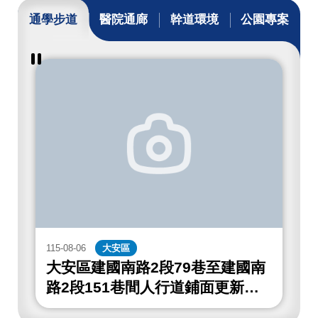
通學步道
醫院通廊
幹道環境
公園專案
暫
停
撥
放
通
學
步
道
成
果
115-08-06
大安區
1
大安區建國南路2段79巷至建國南
路2段151巷間人行道鋪面更新工
程