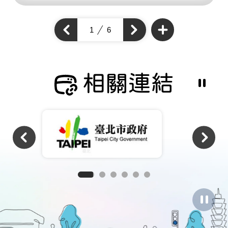
查
看
上
1
6
下
更
一
多
一
個
通
個
通
學
通
步
學
學
道
步
成
步
道
果
道
成
相關連結
成
果
果
暫
停
撥
放
相
關
連
結
暫
停
圖