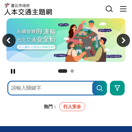
臺
網
臺
北
站
北
市
主
選
市
政
選
單
政
府
單
開
府
人
關
交
本
主
通
交
意
局
通
境
人
主
區
本
題
交
網
通
主
題
網
暫
停
網
進
撥
站
階
檢
搜
放
索
尋
主
意
境
熱門：
行人安全
廣
告