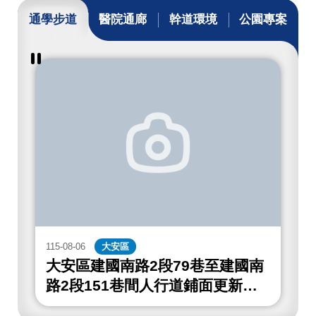
通學步道
醫院通廊
幹道環境
公園專案
暫
停
撥
放
通
學
步
道
成
果
115-08-06
大安區
1
大安區建國南路2段79巷至建國南
路2段151巷間人行道鋪面更新工
程