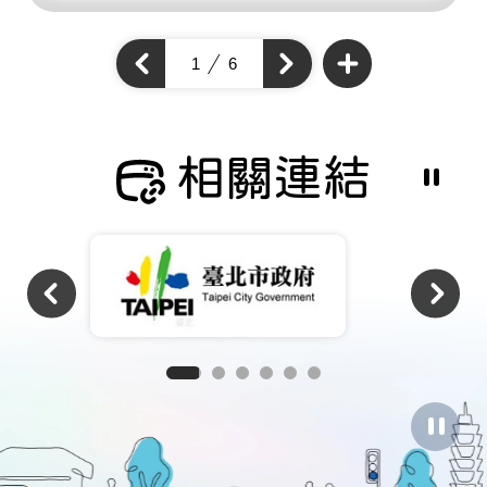
查
看
上
1
6
下
更
一
多
一
個
通
個
通
學
通
步
學
學
道
步
成
步
道
果
道
成
相關連結
成
果
果
暫
停
撥
放
相
關
連
結
暫
停
圖