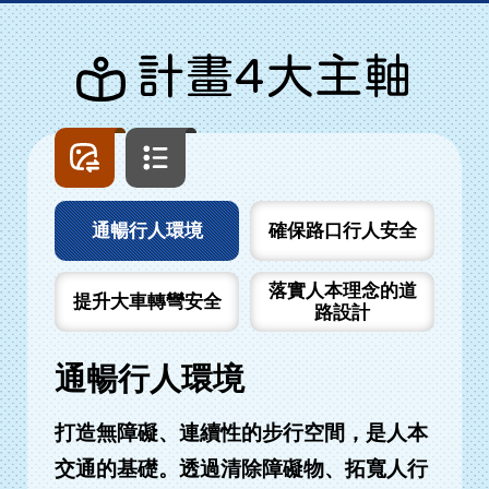
計畫4大主軸
圖
文
片
字
列
列
表
表
通暢行人環境
確保路口行人安全
落實人本理念的道
提升大車轉彎安全
路設計
通暢行人環境
打造無障礙、連續性的步行空間，是人本
交通的基礎。透過清除障礙物、拓寬人行