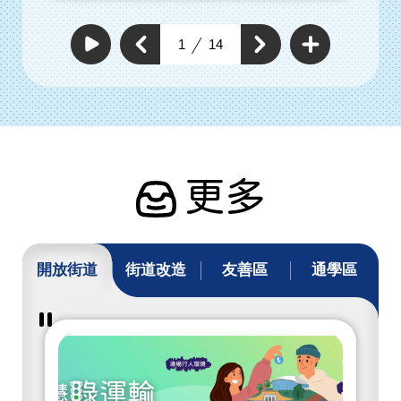
查
看
上
1
14
下
更
自
一
動
多
一
個
撥
通
個
放
通
暢
通
通
行
暢
暢
暢
人
行
行
環
行
人
人
境
人
環
具
環
體
境
工
境
具
作
具
體
體
工
工
作
作
更多
開放街道
街道改造
友善區
通學區
暫
停
撥
放
開