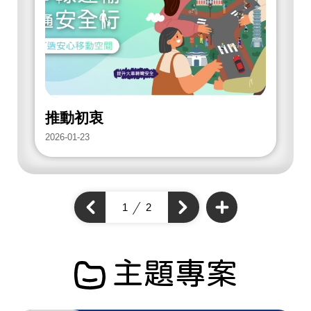
放
街
道
項
目
推動初衷
2026-01-23
2
查
看
上
1
2
下
更
一
多
一
個
開
個
開
放
開
街
放
放
道
街
項
街
道
目
道
主題專案
項
項
目
目