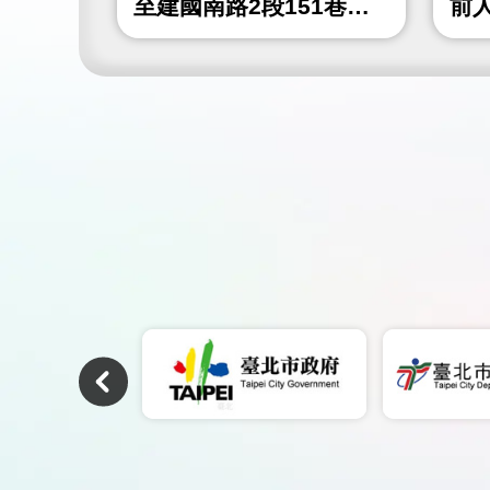
4巷)人
至建國南路2段151巷間
前
人行道鋪面更新工程