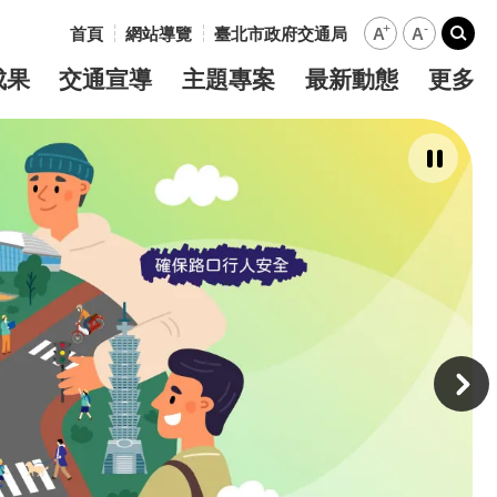
+
-
首頁
網站導覽
臺北市政府交通局
A
A
:::
搜尋
成果
交通宣導
主題專案
最新動態
更多
暫
停
撥
放
主
意
境
廣
告