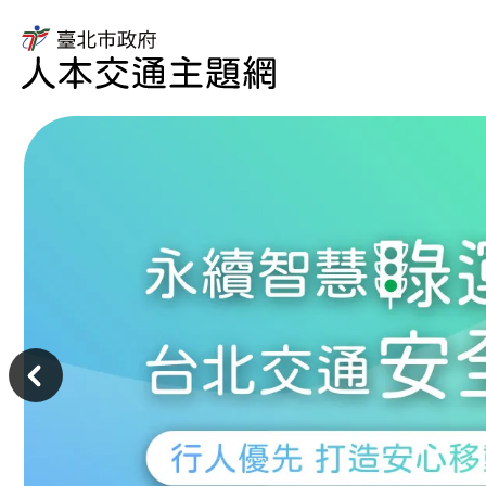
臺
北
市
臺
政
北
府
市
人
政
本
府
交
交
通
通
主
局
題
人
主
網
本
意
交
境
通
區
主
題
網