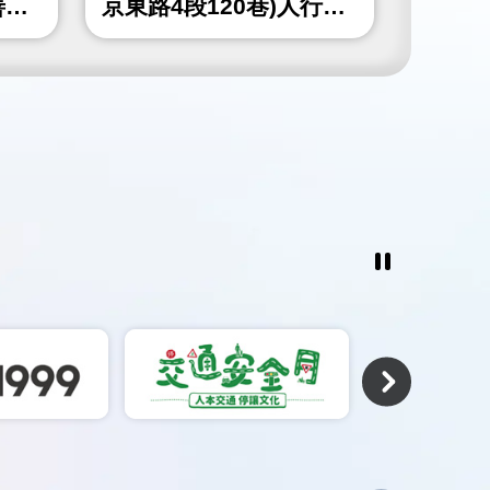
善工
京東路4段120巷)人行道
山北路
更新工程
北角隅
工程
暫
停
撥
放
相
關
連
結