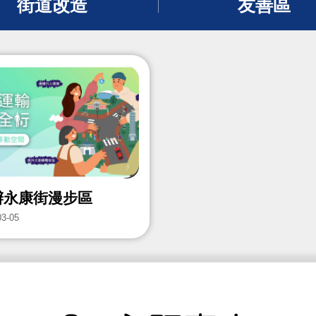
街道改造
友善區
辦永康街漫步區
03-05