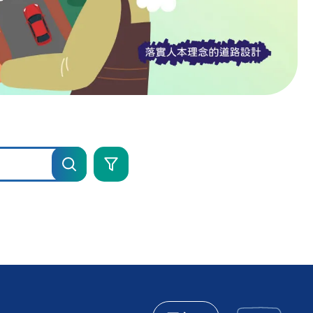
進
階
搜
尋