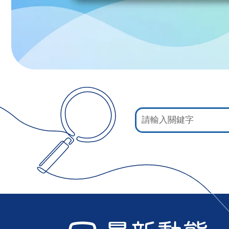
:::
網
站
檢
索