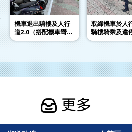
市
得
機車退出騎樓及人行
取締機車於人
道2.0（搭配機車彎計
騎樓騎乘及違
畫）
更多