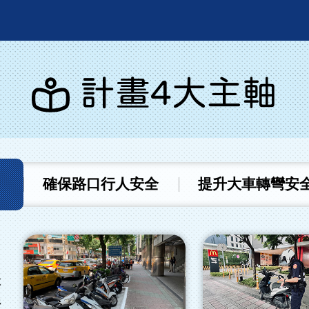
計畫4大主軸
確保路口行人安全
提升大車轉彎安
本
行