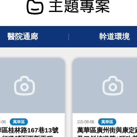
主題專案
醫院通廊
幹道環境
8-06
萬華區
115-08-06
萬華區
區桂林路167巷13號
萬華區廣州街與康定