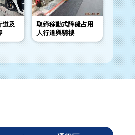
行道及
取締移動式障礙占用
取締退
停
人行道與騎樓
動式障