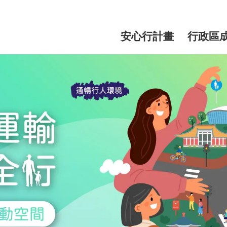
網
站
安心行計畫
行政區
主
選
單