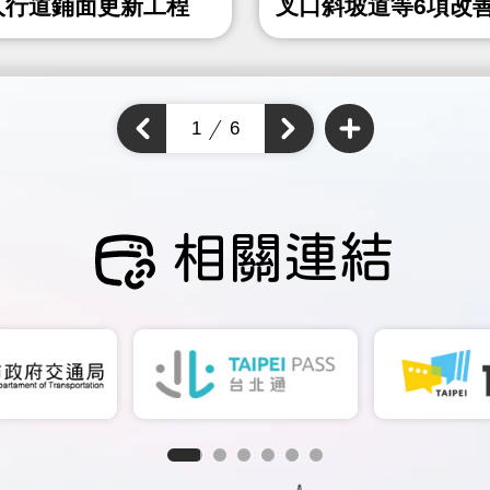
人行道鋪面更新工程
叉口斜坡道等6項改
程
查
看
上
1
6
下
更
一
多
一
個
通
個
通
學
通
步
學
學
道
步
成
步
道
果
道
成
成
果
相關連結
果