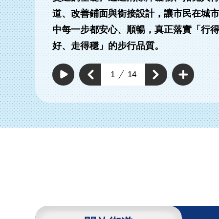
道、改善鋪面與銜接設計，讓市民在城
中每一步都安心、順暢，真正落實「行
有路段拓寬實體分
改善及新增標線型人
好、走得穩」的步行品質。
人行道
行道
查
看
上
1
14
下
更
自
一
動
多
一
個
撥
通
個
放
通
暢
通
通
行
暢
暢
暢
人
行
行
環
行
人
人
境
環
人
環
具
境
環
體
境
工
境
具
作
具
體
體
工
工
作
作