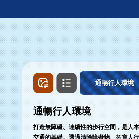
圖
文
片
字
列
列
通暢行人環境
表
表
通暢行人環境
打造無障礙、連續性的步行空間，是人
交通的基礎。透過清除障礙物、拓寬人