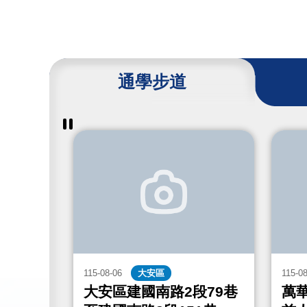
通學步道
暫
停
撥
放
通
學
步
道
成
果
115-08-06
大安區
115-0
街467
大安區建國南路2段79巷
萬華