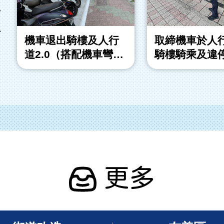
市
得
機車退出騎樓及人行
取締機車於人
道2.0（搭配機車彎計
騎樓騎乘及違
畫）
更多