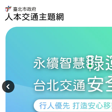
臺
北
市
臺
政
北
府
市
人
政
本
府
交
交
通
通
主
局
題
人
主
網
本
意
交
境
通
區
主
題
網