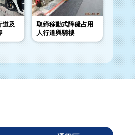
行道及
取締移動式障礙占用
取締退
停
人行道與騎樓
動式障