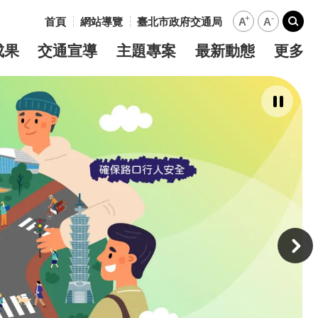
+
-
首頁
網站導覽
臺北市政府交通局
A
A
:::
搜尋
成果
交通宣導
主題專案
最新動態
更多
暫
停
撥
放
主
意
境
廣
告