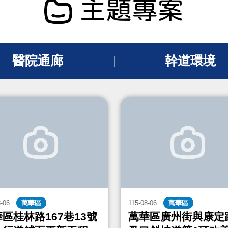
主題專案
醫院通廊
幹道環境
8-06
萬華區
115-08-06
萬華區
區桂林路167巷13號
萬華區廣州街與康定