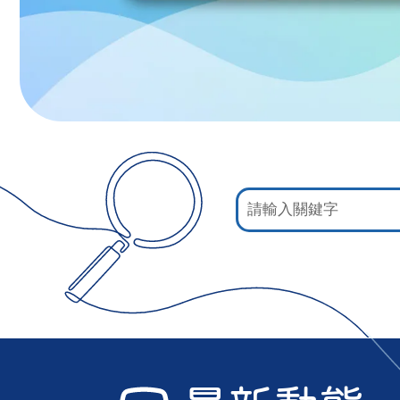
:::
網
站
檢
索