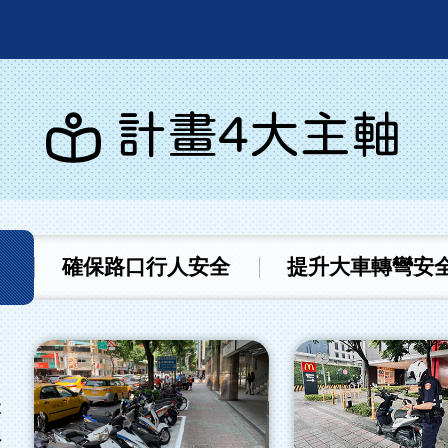
計畫4大主軸
確保路口行人安全
提升大車轉彎安
本
行