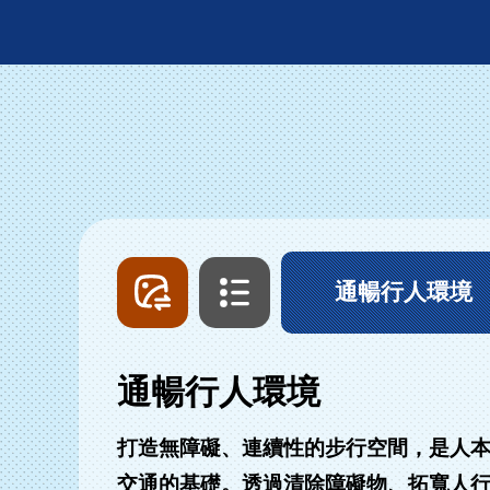
圖
文
片
字
列
列
通暢行人環境
表
表
通暢行人環境
打造無障礙、連續性的步行空間，是人
交通的基礎。透過清除障礙物、拓寬人