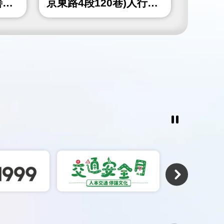
善工
京東路4段120巷)人行道
山北路
更新工程
北角隅
工程
暫
停
撥
放
相
關
連
結