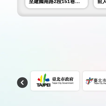
4巷)人
至建國南路2段151巷間
前
人行道鋪面更新工程