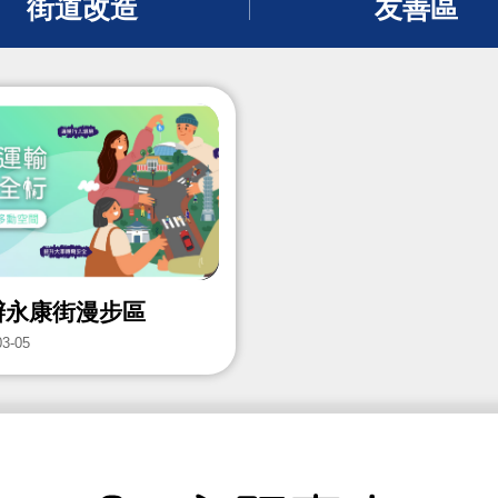
街道改造
友善區
辦永康街漫步區
03-05