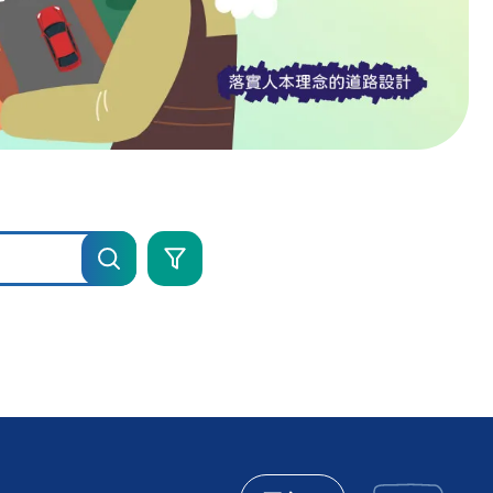
進
階
搜
尋