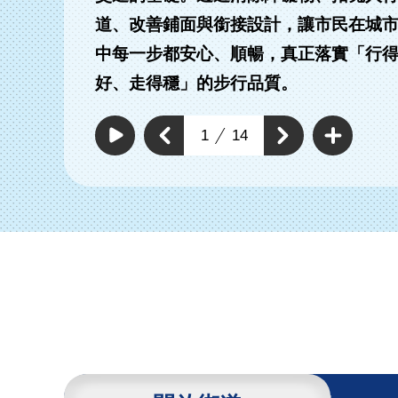
道、改善鋪面與銜接設計，讓市民在城
中每一步都安心、順暢，真正落實「行
有路段拓寬實體分
改善及新增標線型人
好、走得穩」的步行品質。
人行道
行道
查
看
上
1
14
下
更
自
一
動
多
一
個
撥
通
個
放
通
暢
通
通
行
暢
暢
暢
人
行
行
環
行
人
人
境
環
人
環
具
境
環
體
境
工
境
具
作
具
體
體
工
工
作
作