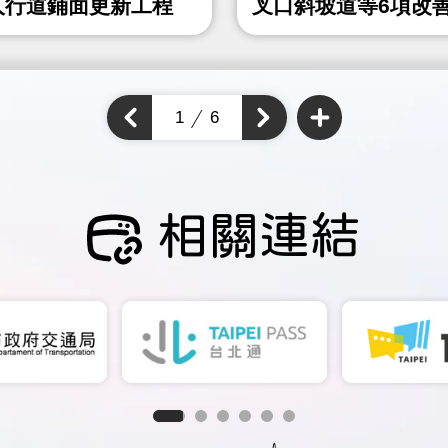
人行道鋪面更新工程
叉口斜坡道等6項改
程
查
看
上
1
6
下
更
一
多
一
個
通
個
通
學
通
步
學
學
道
步
成
步
道
果
道
成
成
果
相關連結
果