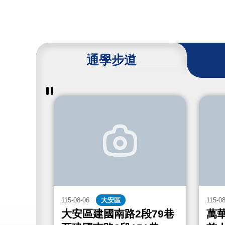
通學步道
暫
停
撥
放
通
學
步
道
成
果
115-08-06
大安區
115-0
街467
大安區建國南路2段79巷
萬華