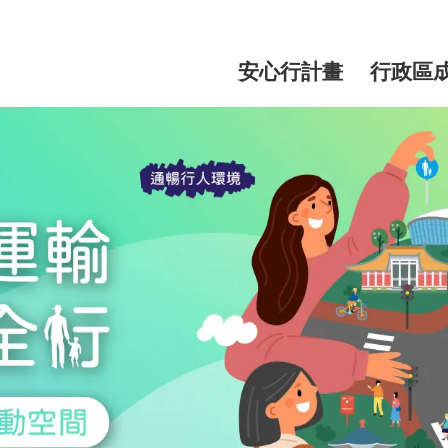
網
站
安心行計畫
行政區
主
選
單