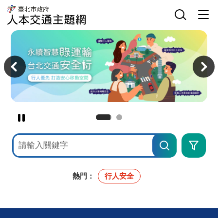
臺
網
臺
北
站
北
市
主
選
市
政
選
單
政
府
單
開
府
人
關
交
本
主
通
交
意
局
通
境
人
主
區
本
題
交
網
通
主
題
網
暫
停
網
進
撥
站
階
檢
搜
放
索
尋
主
意
境
熱門：
行人安全
廣
告