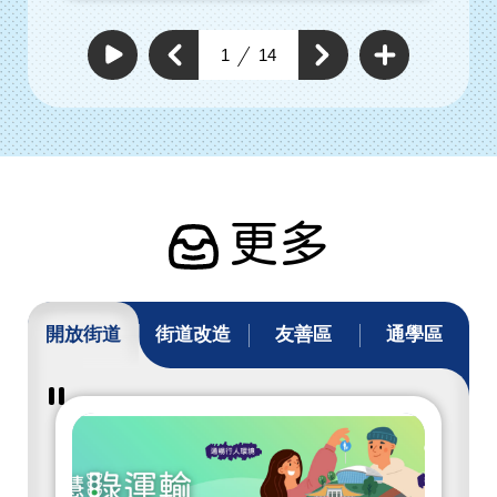
查
看
上
1
14
下
更
自
一
動
多
一
個
撥
通
個
放
通
暢
通
通
行
暢
暢
暢
人
行
行
環
行
人
人
境
人
環
具
環
體
境
工
境
具
作
具
體
體
工
工
作
作
更多
開放街道
街道改造
友善區
通學區
暫
停
撥
放
開