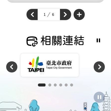
查
看
上
1
6
下
更
一
多
一
個
通
個
通
學
通
步
學
學
道
步
成
步
道
果
道
成
相關連結
成
果
果
暫
停
撥
放
相
關
連
結
暫
停
圖