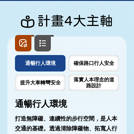
計畫4大主軸
圖
文
片
字
列
列
表
表
通暢行人環境
確保路口行人安全
落實人本理念的道
提升大車轉彎安全
路設計
通暢行人環境
打造無障礙、連續性的步行空間，是人本
交通的基礎。透過清除障礙物、拓寬人行