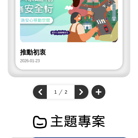
放
街
道
項
目
推動初衷
2026-01-23
2
查
看
上
1
2
下
更
一
多
一
個
開
個
開
放
開
街
放
放
道
街
項
街
道
目
道
主題專案
項
項
目
目