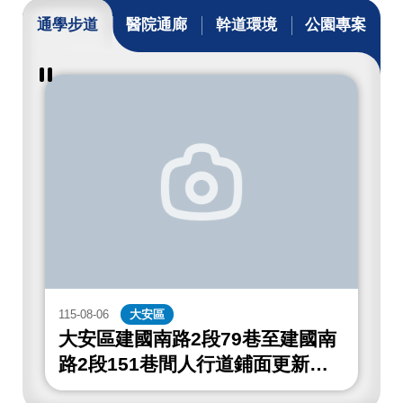
通學步道
醫院通廊
幹道環境
公園專案
暫
停
撥
放
通
學
步
道
成
果
115-08-06
大安區
1
大安區建國南路2段79巷至建國南
路2段151巷間人行道鋪面更新工
程