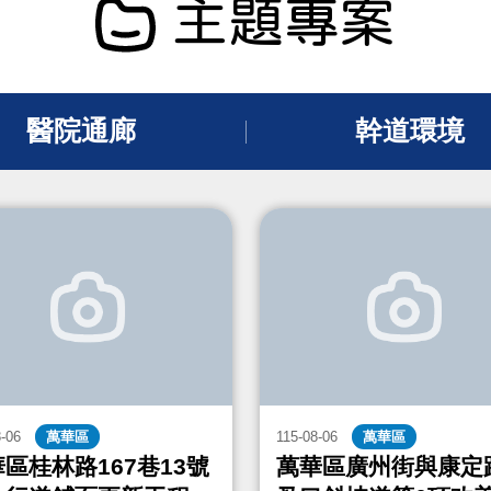
主題專案
醫院通廊
幹道環境
8-06
萬華區
115-08-06
萬華區
區桂林路167巷13號
萬華區廣州街與康定