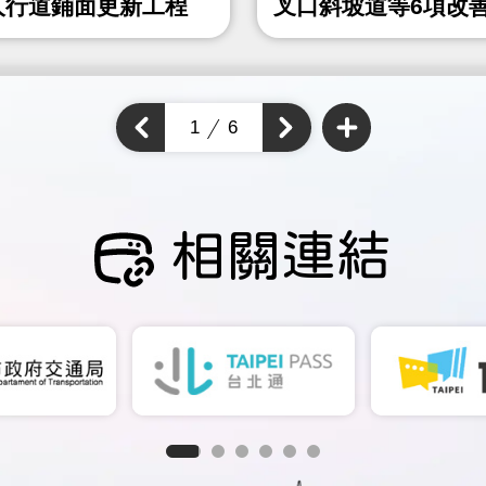
人行道鋪面更新工程
叉口斜坡道等6項改
程
查
看
上
1
6
下
更
一
多
一
個
通
個
通
學
通
步
學
學
道
步
成
步
道
果
道
成
成
果
相關連結
果