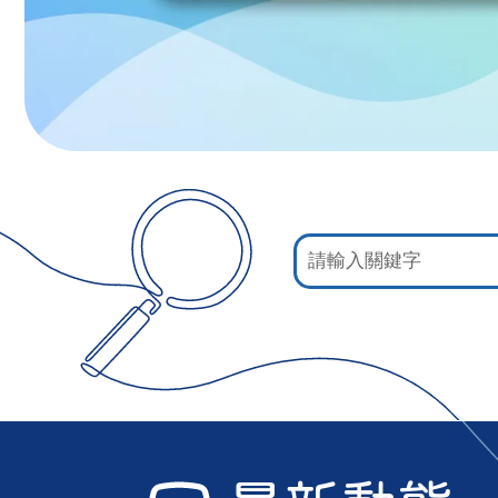
:::
網
站
檢
索