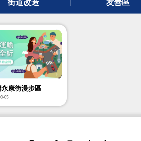
街道改造
友善區
辦永康街漫步區
03-05