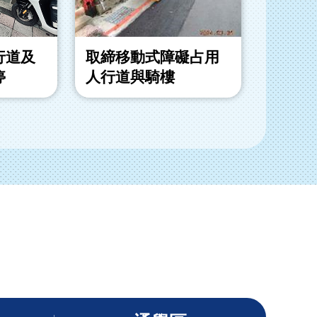
行道及
取締移動式障礙占用
取締退
停
人行道與騎樓
動式障