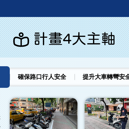
計畫4大主軸
確保路口行人安全
提升大車轉彎安
本
行