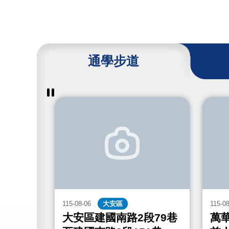
通學步道
暫
停
撥
放
通
學
步
道
成
果
115-08-06
大安區
115-0
街467
大安區建國南路2段79巷
萬華