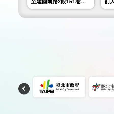
4巷)人
至建國南路2段151巷間
前
人行道鋪面更新工程