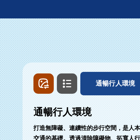
圖
文
片
字
列
列
通暢行人環境
表
表
通暢行人環境
打造無障礙、連續性的步行空間，是人
交通的基礎。透過清除障礙物、拓寬人