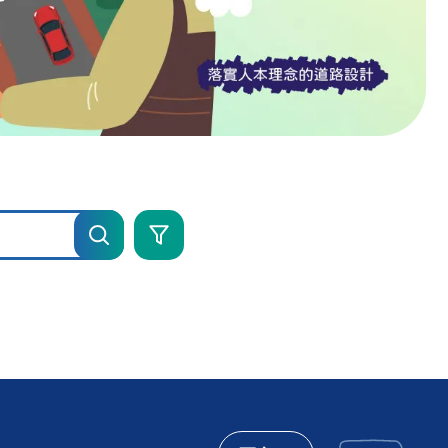
進
階
搜
尋