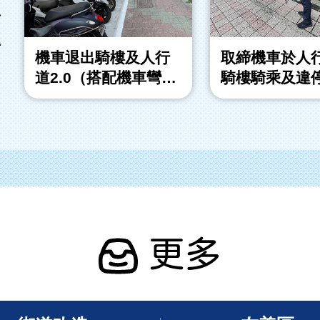
市
得
機車退出騎樓及人行
取締機車於人
道2.0（搭配機車彎計
騎樓騎乘及違
畫）
更多