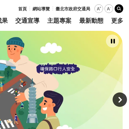
+
-
首頁
網站導覽
臺北市政府交通局
A
A
:::
搜尋
成果
交通宣導
主題專案
最新動態
更多
暫
停
撥
放
主
意
境
廣
告