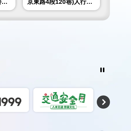
善工
京東路4段120巷)人行道
山北路
更新工程
北角隅
工程
暫
停
撥
放
相
關
連
結