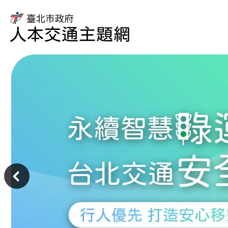
臺
北
市
臺
政
北
府
市
人
政
本
府
交
交
通
通
主
局
題
人
主
網
本
意
交
境
通
區
主
題
網