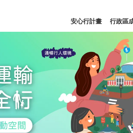
網
站
安心行計畫
行政區
主
選
單