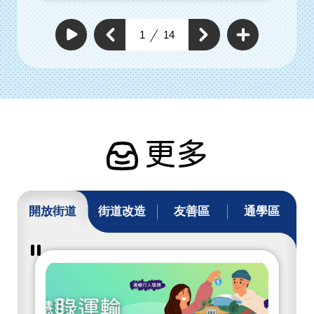
查
看
上
1
14
下
更
自
一
動
多
一
個
撥
通
個
放
通
暢
通
通
行
暢
暢
暢
人
行
行
環
行
人
人
境
人
環
具
環
體
境
工
境
具
作
具
體
體
工
工
作
作
更多
開放街道
街道改造
友善區
通學區
暫
停
撥
放
開