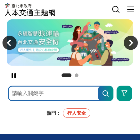
臺
網
臺
北
站
北
市
主
選
市
政
選
單
政
府
單
開
府
人
關
交
本
主
通
交
意
局
通
境
人
主
區
本
題
交
網
通
主
題
網
暫
停
網
進
撥
站
階
檢
搜
放
索
尋
主
意
境
熱門：
行人安全
廣
告