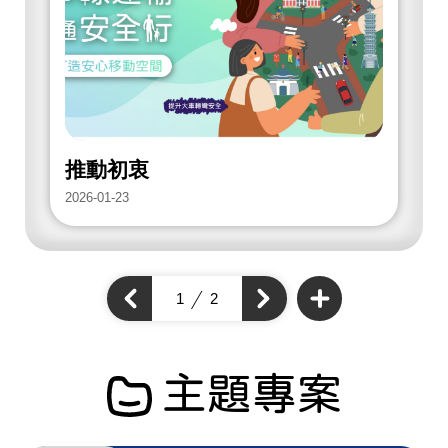
放
街
道
項
目
推動初衷
2026-01-23
2
查
看
上
1
2
下
更
一
多
一
個
開
個
開
放
開
街
放
放
道
街
項
街
道
目
道
主題專案
項
項
目
目