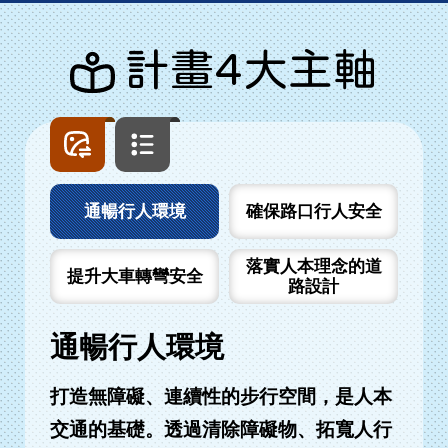
計畫4大主軸
圖
文
片
字
列
列
表
表
通暢行人環境
確保路口行人安全
落實人本理念的道
提升大車轉彎安全
路設計
通暢行人環境
打造無障礙、連續性的步行空間，是人本
交通的基礎。透過清除障礙物、拓寬人行