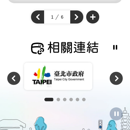
查
看
上
1
6
下
更
一
多
一
個
通
個
通
學
通
步
學
學
道
步
成
步
道
果
道
成
相關連結
成
果
果
暫
停
撥
放
相
關
連
結
暫
停
圖