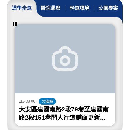
通學步道
醫院通廊
幹道環境
公園專案
暫
停
撥
放
通
學
步
道
成
果
115-08-06
大安區
1
大安區建國南路2段79巷至建國南
路2段151巷間人行道鋪面更新工
程