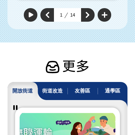
查
看
上
1
14
下
更
自
一
動
多
一
個
撥
通
個
放
通
暢
通
通
行
暢
暢
暢
人
行
行
環
行
人
人
境
人
環
具
環
體
境
工
境
具
作
具
體
體
工
工
作
作
更多
開放街道
街道改造
友善區
通學區
暫
停
撥
放
開