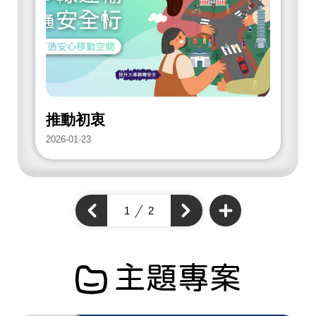
放
街
道
項
目
推動初衷
2026-01-23
2
查
看
上
1
2
下
更
一
多
一
個
開
個
開
放
開
街
放
放
道
街
項
街
道
目
道
主題專案
項
項
目
目