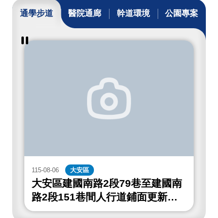
通學步道
醫院通廊
幹道環境
公園專案
暫
停
撥
放
通
學
步
道
成
果
115-08-06
大安區
1
大安區建國南路2段79巷至建國南
路2段151巷間人行道鋪面更新工
程