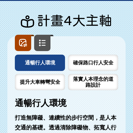
計畫4大主軸
圖
文
片
字
列
列
表
表
通暢行人環境
確保路口行人安全
落實人本理念的道
提升大車轉彎安全
路設計
通暢行人環境
打造無障礙、連續性的步行空間，是人本
交通的基礎。透過清除障礙物、拓寬人行