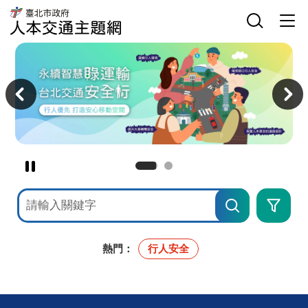
臺
網
臺
北
站
北
市
主
選
市
政
選
單
政
府
單
開
府
人
關
交
本
主
通
交
意
局
通
境
人
主
區
本
題
交
網
通
主
題
網
暫
停
網
進
撥
站
階
檢
搜
放
索
尋
主
意
境
熱門：
行人安全
廣
告