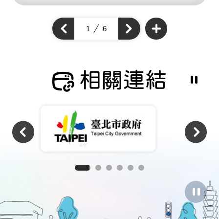
查
看
上
1
6
下
更
一
多
一
個
通
個
通
學
通
步
學
學
道
步
成
步
道
果
道
成
相關連結
成
果
果
暫
停
撥
放
相
關
連
結
暫
停
圖