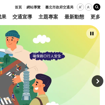
+
-
首頁
網站導覽
臺北市政府交通局
A
A
:::
搜尋
成果
交通宣導
主題專案
最新動態
更多
暫
停
撥
放
主
意
境
廣
告