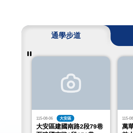
通學步道
暫
停
撥
放
通
學
步
道
成
果
115-08-06
大安區
115-0
街467
大安區建國南路2段79巷
萬華