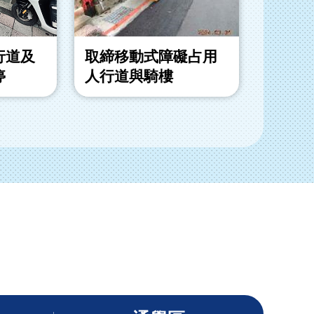
行道及
取締移動式障礙占用
取締退
停
人行道與騎樓
動式障