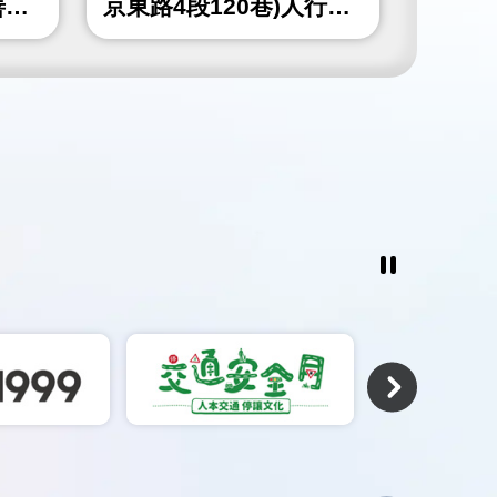
善工
京東路4段120巷)人行道
山北路
更新工程
北角隅
工程
暫
停
撥
放
相
關
連
結