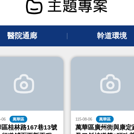
主題專案
醫院通廊
幹道環境
8-06
萬華區
115-08-06
萬華區
區桂林路167巷13號
萬華區廣州街與康定