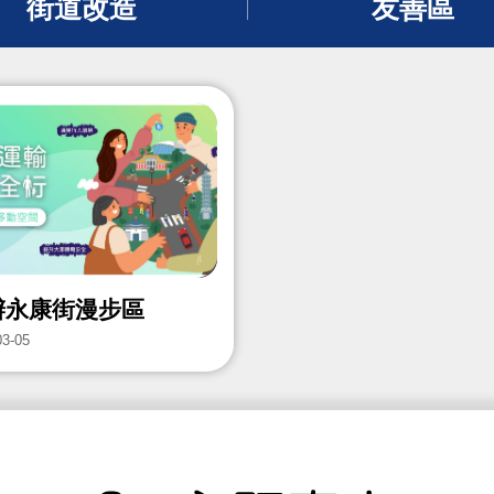
街道改造
友善區
辦永康街漫步區
03-05