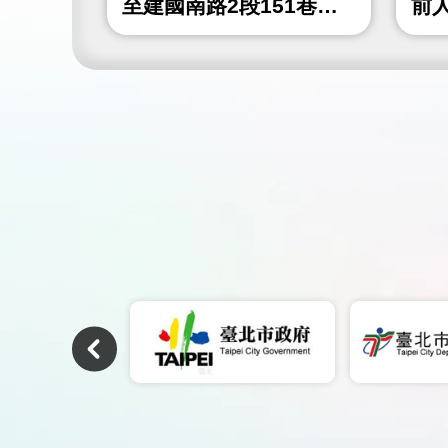
4巷)人
至建國南路2段151巷間
前
人行道鋪面更新工程