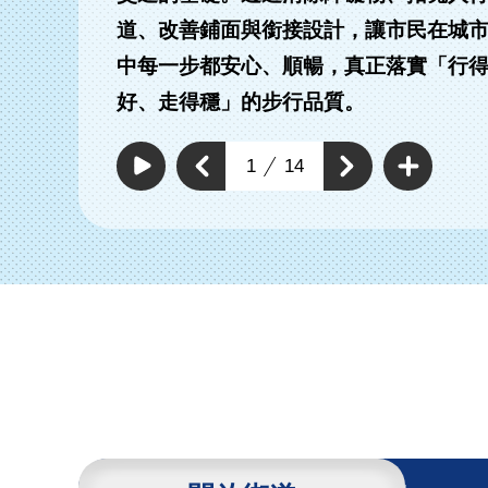
道、改善鋪面與銜接設計，讓市民在城
中每一步都安心、順暢，真正落實「行
有路段拓寬實體分
改善及新增標線型人
好、走得穩」的步行品質。
人行道
行道
查
看
上
1
14
下
更
自
一
動
多
一
個
撥
通
個
放
通
暢
通
通
行
暢
暢
暢
人
行
行
環
行
人
人
境
環
人
環
具
境
環
體
境
工
境
具
作
具
體
體
工
工
作
作