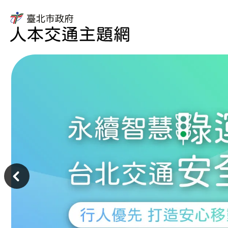
臺
北
市
臺
政
北
府
市
人
政
本
府
交
交
通
通
主
局
題
人
主
網
本
意
交
境
通
區
主
題
網