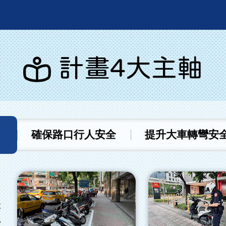
計畫4大主軸
確保路口行人安全
提升大車轉彎安
本
行