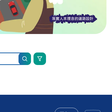
進
階
搜
尋