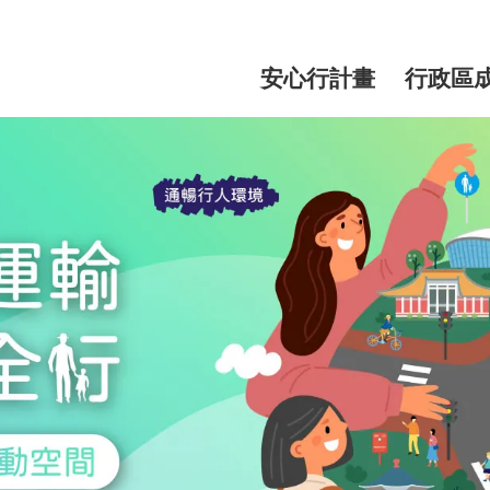
網
站
安心行計畫
行政區
主
選
單