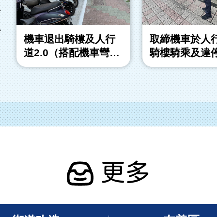
市
得
機車退出騎樓及人行
取締機車於人
道2.0（搭配機車彎計
騎樓騎乘及違
畫）
更多