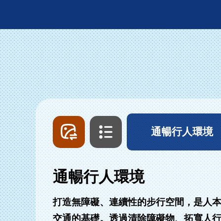
圖
文
片
字
列
列
通暢行人環境
表
表
通暢行人環境
打造無障礙、連續性的步行空間，是人
交通的基礎。透過清除障礙物、拓寬人