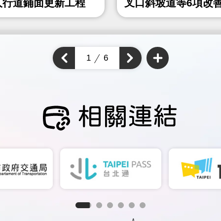
人行道鋪面更新工程
叉口斜坡道等6項改
程
查
看
上
1
6
下
更
一
多
一
個
通
個
通
學
通
步
學
學
道
步
成
步
道
果
道
成
成
果
相關連結
果