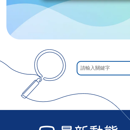
:::
網
站
檢
索