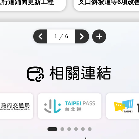
人行道鋪面更新工程
叉口斜坡道等6項改
程
查
看
上
1
6
下
更
一
多
一
個
通
個
通
學
通
步
學
學
道
步
成
步
道
果
道
成
成
果
相關連結
果