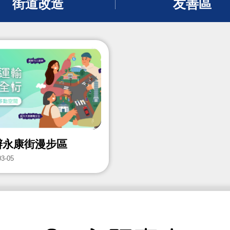
街道改造
友善區
辦永康街漫步區
03-05