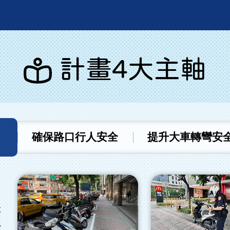
計畫4大主軸
確保路口行人安全
提升大車轉彎安
本
行