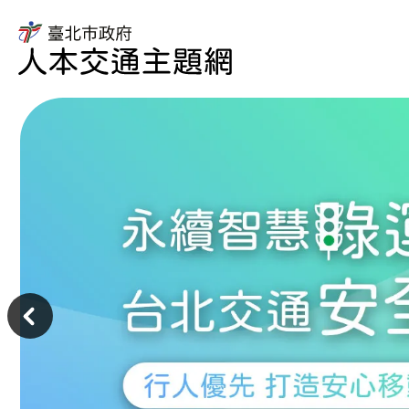
臺
北
市
臺
政
北
府
市
人
政
本
府
交
交
通
通
主
局
題
人
主
網
本
意
交
境
通
區
主
題
網