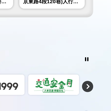
善工
京東路4段120巷)人行道
山北路
更新工程
北角隅
工程
暫
停
撥
放
相
關
連
結