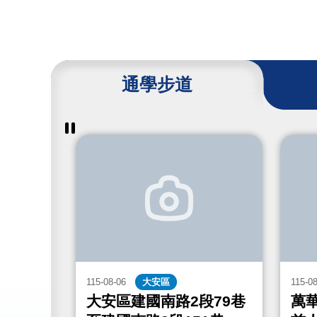
通學步道
暫
停
撥
放
通
學
步
道
成
果
115-08-06
大安區
115-0
街467
大安區建國南路2段79巷
萬華