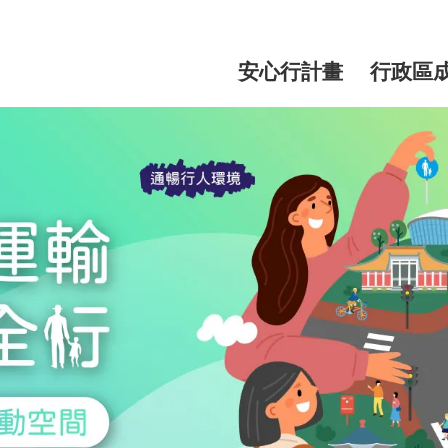
網
站
安心行計畫
行政區
主
選
單