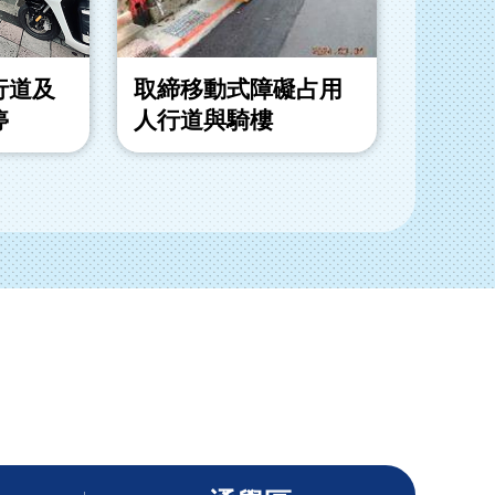
行道及
取締移動式障礙占用
取締退
停
人行道與騎樓
動式障