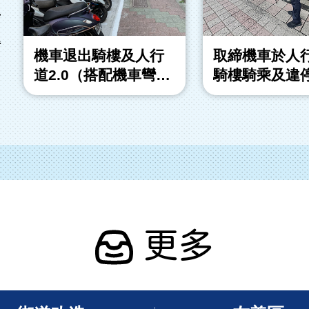
市
得
機車退出騎樓及人行
取締機車於人
道2.0（搭配機車彎計
騎樓騎乘及違
畫）
更多