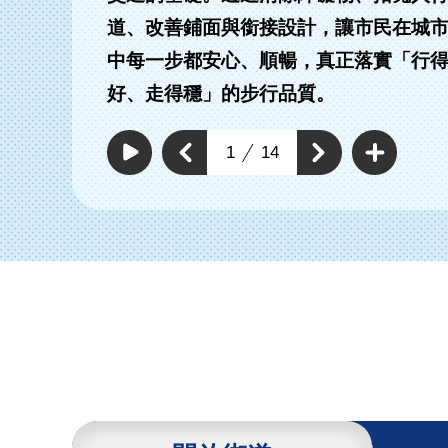
道、改善鋪面與銜接設計，讓市民在城
中每一步都安心、順暢，真正落實「行
有路段拓寬實體分
改善及新增標線型人
好、走得穩」的步行品質。
人行道
行道
查
看
上
1
14
下
更
自
一
動
多
一
個
撥
通
個
放
通
暢
通
通
行
暢
暢
暢
人
行
行
環
行
人
人
境
環
人
環
具
境
環
體
境
工
境
具
作
具
體
體
工
工
作
作