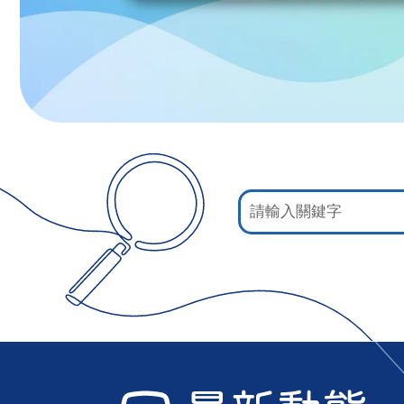
:::
網
站
檢
索