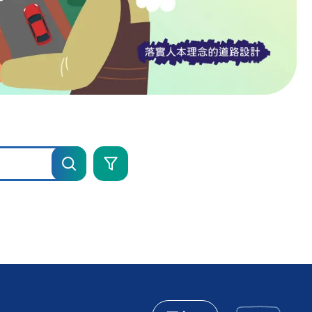
進
階
搜
尋