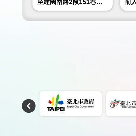
4巷)人
至建國南路2段151巷間
前
人行道鋪面更新工程