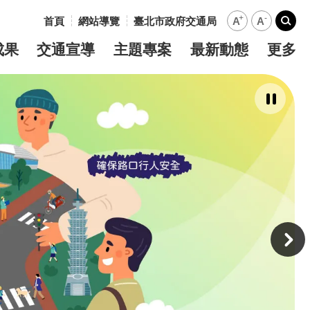
+
-
首頁
網站導覽
臺北市政府交通局
A
A
:::
搜尋
成果
交通宣導
主題專案
最新動態
更多
暫
停
撥
放
主
意
境
廣
告