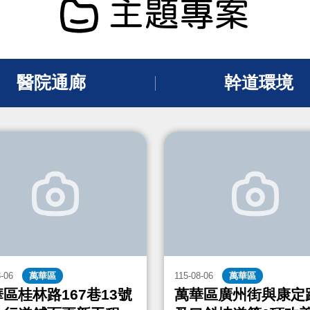
主題專案
醫院通廊
幹道環境
8-06
萬華區
115-08-06
萬華區
區桂林路167巷13號
萬華區廣州街與康定