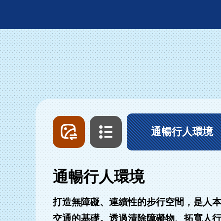
圖
文
片
字
列
列
通暢行人環境
表
表
通暢行人環境
打造無障礙、連續性的步行空間，是人
交通的基礎。透過清除障礙物、拓寬人