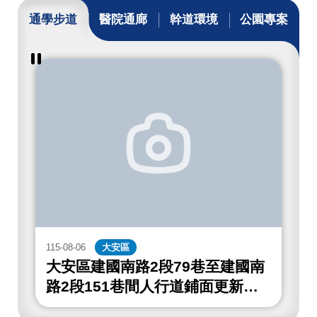
通學步道
醫院通廊
幹道環境
公園專案
暫
停
撥
放
通
學
步
道
成
果
115-08-06
大安區
1
大安區建國南路2段79巷至建國南
路2段151巷間人行道鋪面更新工
程