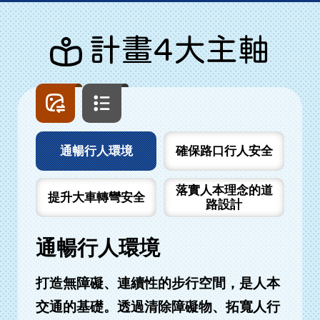
計畫4大主軸
圖
文
片
字
列
列
表
表
通暢行人環境
確保路口行人安全
落實人本理念的道
提升大車轉彎安全
路設計
通暢行人環境
打造無障礙、連續性的步行空間，是人本
交通的基礎。透過清除障礙物、拓寬人行