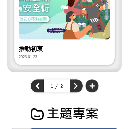
放
街
道
項
目
推動初衷
2026-01-23
2
查
看
上
1
2
下
更
一
多
一
個
開
個
開
放
開
街
放
放
道
街
項
街
道
目
道
主題專案
項
項
目
目