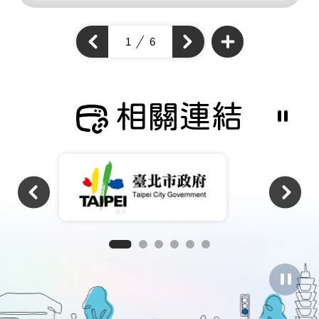
查
看
上
1
6
下
更
一
多
一
個
通
個
通
學
通
步
學
學
道
步
成
步
道
果
道
成
相關連結
成
果
果
暫
停
撥
放
相
關
連
結
暫
停
圖