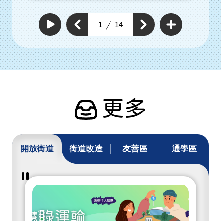
查
看
上
1
14
下
更
自
一
動
多
一
個
撥
通
個
放
通
暢
通
通
行
暢
暢
暢
人
行
行
環
行
人
人
境
人
環
具
環
體
境
工
境
具
作
具
體
體
工
工
作
作
更多
開放街道
街道改造
友善區
通學區
暫
停
撥
放
開