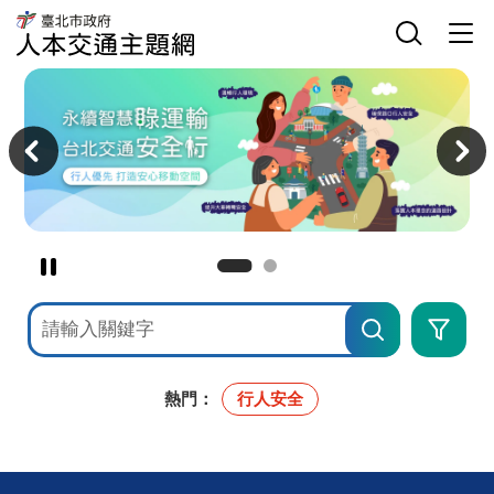
臺
網
臺
北
站
北
市
主
選
市
政
選
單
政
府
單
開
府
人
關
交
本
主
通
交
意
局
通
境
人
主
區
本
題
交
網
通
主
題
網
暫
停
網
進
撥
站
階
檢
搜
放
索
尋
主
意
境
熱門：
行人安全
廣
告