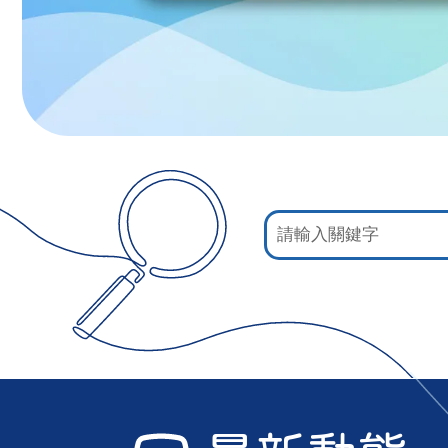
:::
網
站
檢
索