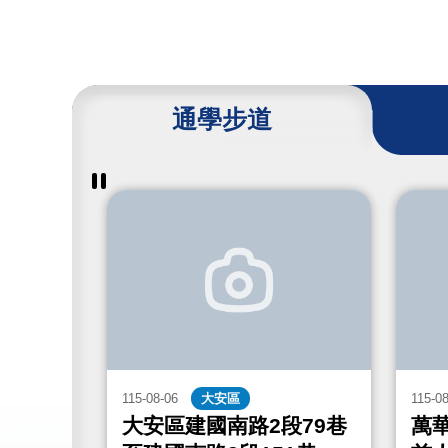
通學步道
暫
停
撥
放
通
學
步
道
成
果
115-08-06
大安區
115-0
街467
大安區建國南路2段79巷
萬華