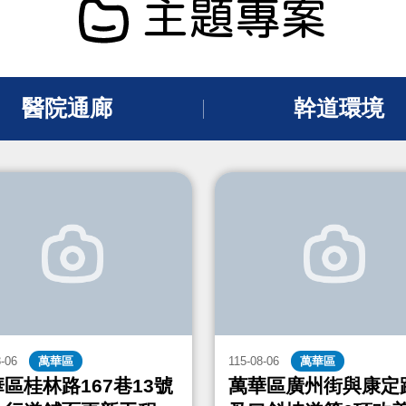
主題專案
醫院通廊
幹道環境
8-06
萬華區
115-08-06
萬華區
區桂林路167巷13號
萬華區廣州街與康定