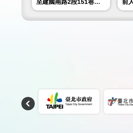
4巷)人
至建國南路2段151巷間
前
人行道鋪面更新工程