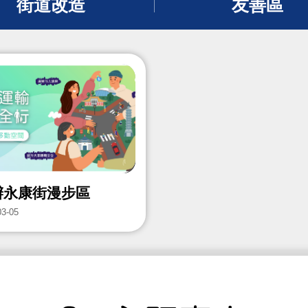
街道改造
友善區
辦永康街漫步區
03-05