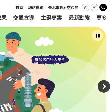
+
-
首頁
網站導覽
臺北市政府交通局
A
A
:::
搜尋
成果
交通宣導
主題專案
最新動態
更多
暫
停
撥
放
主
意
境
廣
告