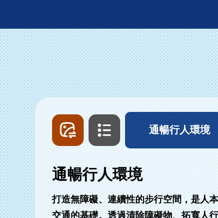
圖
文
片
字
列
列
通暢行人環境
表
表
通暢行人環境
打造無障礙、連續性的步行空間，是人
交通的基礎。透過清除障礙物、拓寬人