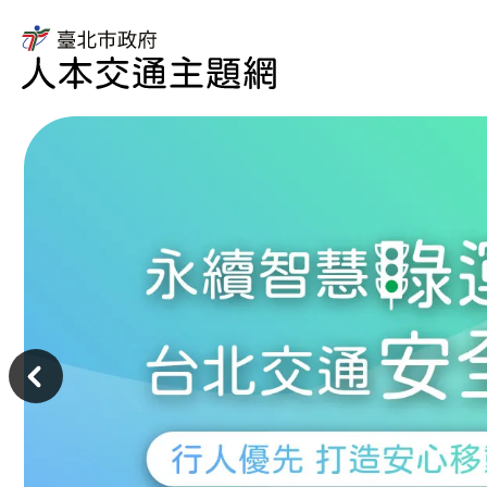
臺
北
市
臺
政
北
府
市
人
政
本
府
交
交
通
通
主
局
題
人
主
網
本
意
交
境
通
區
主
題
網