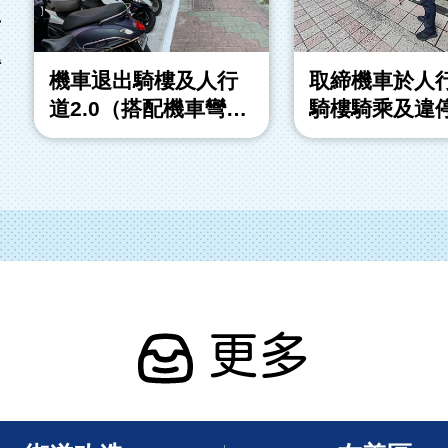
市
得
機車退出騎樓及人行
取締機車於人
道2.0（搭配機車彎計
騎樓騎乘及違
畫）
更多