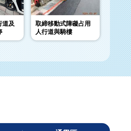
行道及
取締移動式障礙占用
取締退
停
人行道與騎樓
動式障