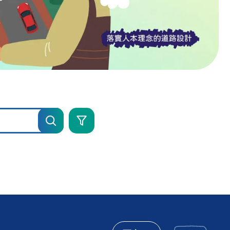
進
階
搜
尋