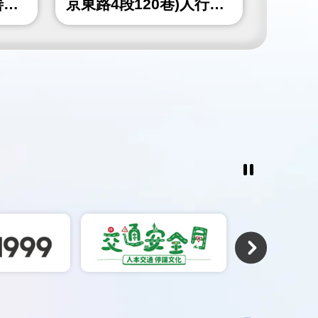
善工
京東路4段120巷)人行道
山北路
更新工程
北角隅
工程
暫
停
撥
放
相
關
連
結