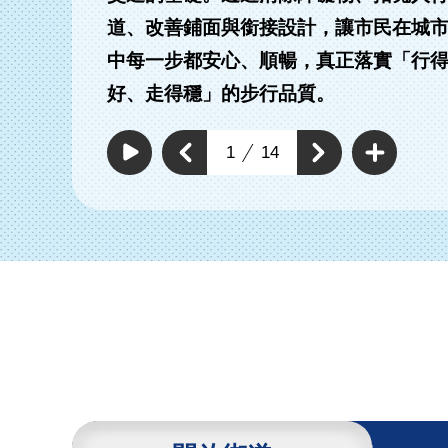
道、改善鋪面與銜接設計，讓市民在城
中每一步都安心、順暢，真正落實「行
有路段拓寬實體分
改善及新增標線型人
好、走得穩」的步行品質。
人行道
行道
查
看
上
1
14
下
更
自
一
動
多
一
個
撥
通
個
放
通
暢
通
通
行
暢
暢
暢
人
行
行
環
行
人
人
境
環
人
環
具
境
環
體
境
工
境
具
作
具
體
體
工
工
作
作