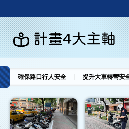
計畫4大主軸
確保路口行人安全
提升大車轉彎安
本
行