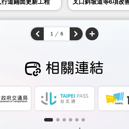
人行道鋪面更新工程
叉口斜坡道等6項改
程
查
看
上
1
6
下
更
一
多
一
個
通
個
通
學
通
步
學
學
道
步
成
步
道
果
道
成
成
果
相關連結
果