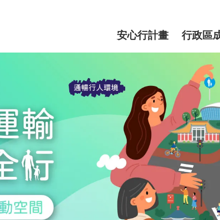
網
站
安心行計畫
行政區
主
選
單