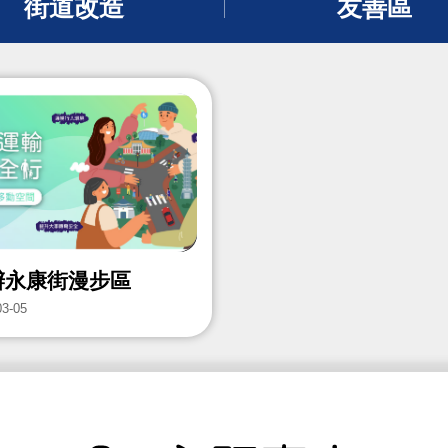
街道改造
友善區
辦永康街漫步區
03-05