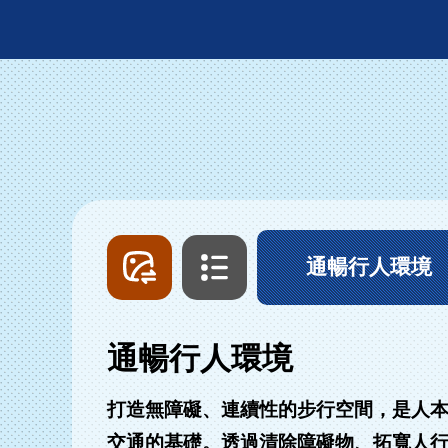
圖
文
片
字
列
列
通暢行人環境
表
表
通暢行人環境
打造無障礙、連續性的步行空間，是人
交通的基礎。透過清除障礙物、拓寬人