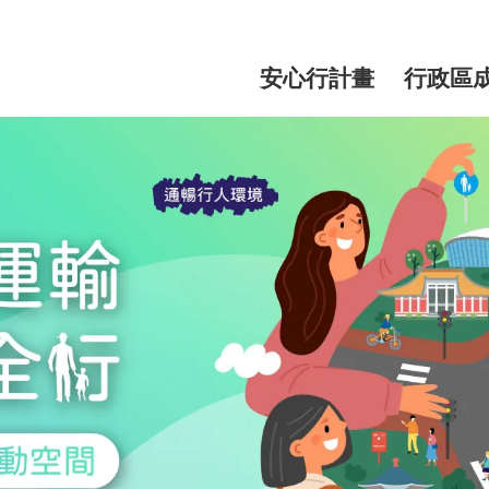
網
站
安心行計畫
行政區
主
選
單