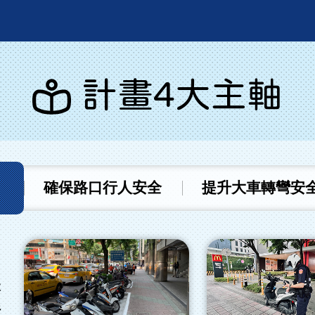
計畫4大主軸
確保路口行人安全
提升大車轉彎安
本
行