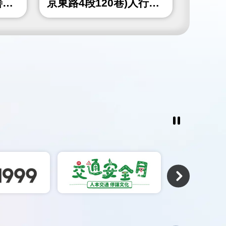
善工
京東路4段120巷)人行道
山北路
更新工程
北角隅
工程
暫
停
撥
放
相
關
連
結