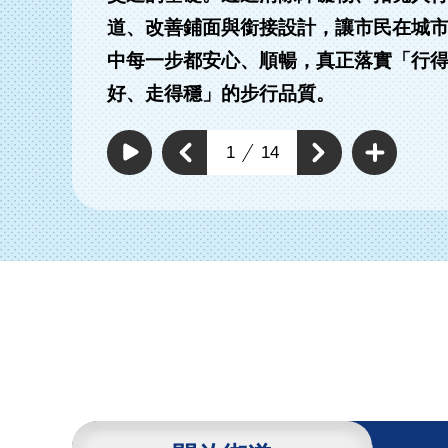
道、改善鋪面與銜接設計，讓市民在城
中每一步都安心、順暢，真正落實「行
有路段拓寬實體分
改善及新增標線型人
好、走得穩」的步行品質。
人行道
行道
查
看
上
1
14
下
更
自
一
動
多
一
個
撥
通
個
放
通
暢
通
通
行
暢
暢
暢
人
行
行
環
行
人
人
境
環
人
環
具
境
環
體
境
工
境
具
作
具
體
體
工
工
作
作