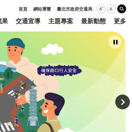
+
-
首頁
網站導覽
臺北市政府交通局
A
A
:::
搜尋
成果
交通宣導
主題專案
最新動態
更多
暫
停
撥
放
主
意
境
廣
告