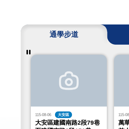
通學步道
暫
停
撥
放
通
學
步
道
成
果
115-08-06
大安區
115-0
街467
大安區建國南路2段79巷
萬華