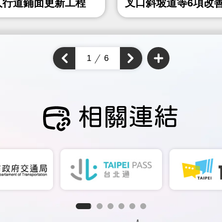
人行道鋪面更新工程
叉口斜坡道等6項改
程
查
看
上
1
6
下
更
一
多
一
個
通
個
通
學
通
步
學
學
道
步
成
步
道
果
道
成
成
果
相關連結
果