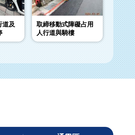
行道及
取締移動式障礙占用
取締退
停
人行道與騎樓
動式障