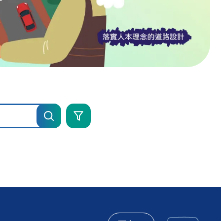
進
階
搜
尋