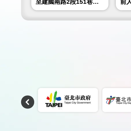
4巷)人
至建國南路2段151巷間
前
人行道鋪面更新工程