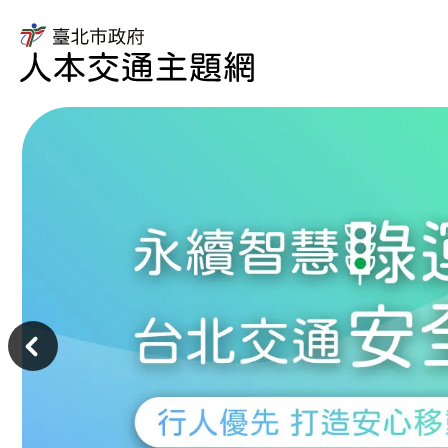
臺
北
市
臺
政
北
府
市
人
政
本
府
交
交
通
通
主
局
題
人
主
網
本
意
交
境
通
區
主
題
網