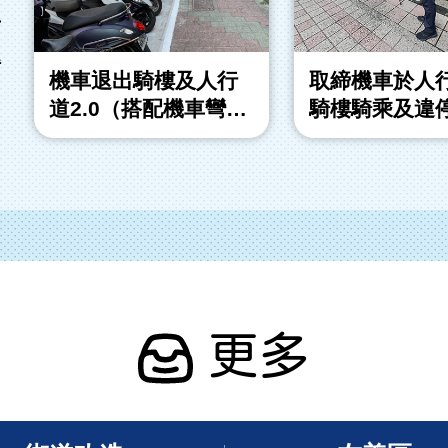
市
得
機車退出騎樓及人行
取締機車於人
道2.0（搭配機車彎計
騎樓騎乘及違
畫）
更多