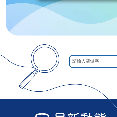
:::
網
站
檢
索