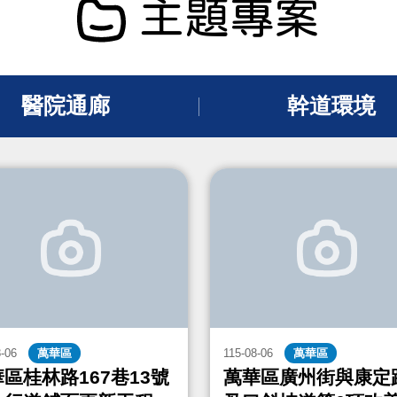
主題專案
醫院通廊
幹道環境
8-06
萬華區
115-08-06
萬華區
區桂林路167巷13號
萬華區廣州街與康定