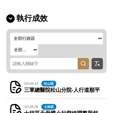
執行成效
行
政
區
熱
門
關
鍵
字
標
關
籤
鍵
字
115-05-13
松山區
三軍總醫院松山分院-人行道順平
115-05-08
士林區