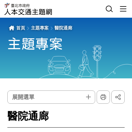
醫
網
臺
院
站
北
通
主
選
市
廊
選
單
政
-
單
開
府
臺
關
交
北
通
市
局
政
首頁
主題專案
醫院通廊
人
府
本
交
交
通
通
局
主題專案
主
人
題
本
網
交
通
主
題
網
列
展
印
開
主
選單
社
群
題
按
鈕
專
醫院通廊
案