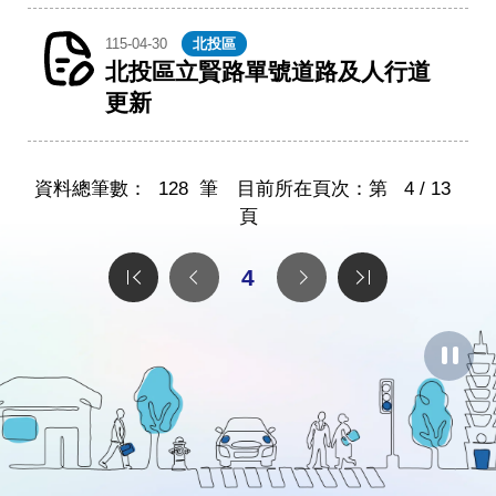
115-04-30
北投區
北投區立賢路單號道路及人行道
更新
資料總筆數：
128
筆 目前所在頁次：第
4 / 13
頁
4
暫
停
圖
像
動
畫