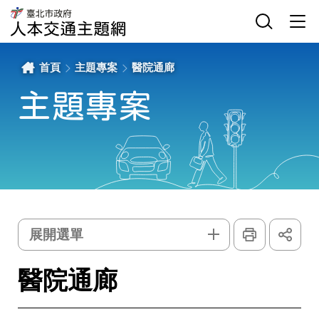
醫
網
臺
院
站
北
通
主
選
市
廊
選
單
政
-
單
開
府
臺
關
交
北
通
市
局
政
首頁
主題專案
醫院通廊
人
府
本
交
交
通
通
局
主題專案
主
人
題
本
網
交
通
主
題
網
列
展
印
開
主
選單
社
群
題
按
鈕
專
醫院通廊
案