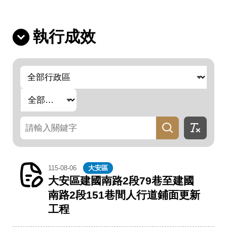
執行成效
行
政
區
熱
門
關
鍵
字
標
關
籤
鍵
字
115-08-06
大安區
大安區建國南路2段79巷至建國
南路2段151巷間人行道鋪面更新
工程