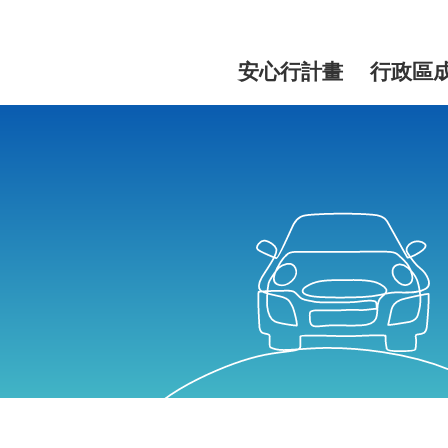
網
站
安心行計畫
行政區
主
選
單