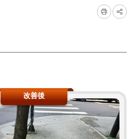
列
展
印
開
社
群
按
鈕
改善後