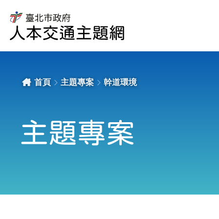
信
義
區
臺
松
北
德
市
路
政
171
府
號
交
前/2
通
處、
局
169
人
號
本
前、
交
151
通
號
主
前
題
-
首頁
主題專案
幹道環境
網
臺
北
市
政
府
交
通
局
主題專案
人
本
交
通
主
題
網
:::