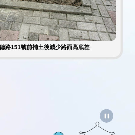
德路151號前補土後減少路面高底差
暫
停
圖
像