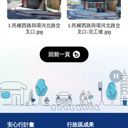
1.民權西路與環河北路交
1.民權西路與環河北路交
叉口.jpg
叉口-完工後.jpg
回前一頁
暫
停
圖
像
動
畫
安心行計畫
行政區成果