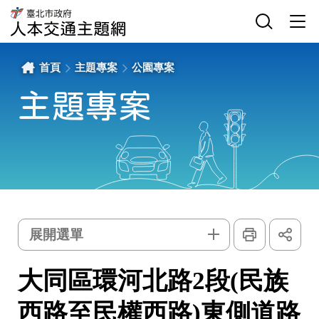
大
網
臺
同
站
北
區
主
選
市
環
選
單
政
河
單
開
府
北
關
交
路
通
2
局
段
首頁
主題專案
公園專案
人
(民
本
族
交
西
通
路
主題專案
主
至
題
民
網
權
西
路)
東
側
道
路
拓
寬
-
臺
北
市
政
府
交
列
展
通
印
開
主
局
選單
社
人
群
本
題
按
交
鈕
通
專
主
大同區環河北路2段(民族
題
網
案
西路至民權西路)東側道路