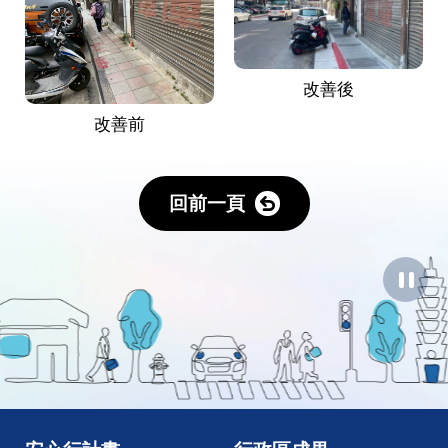
改善後
改善前
回前一頁
暫
停
圖
像
動
畫