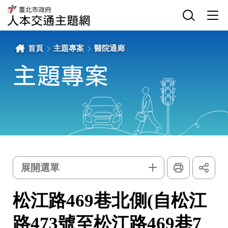
松
網
臺
江
站
北
路
主
選
市
469
選
單
政
巷
單
開
府
北
關
交
側
通
(自
局
松
首頁
主題專案
醫院通廊
人
江
本
路
交
473
通
號
主題專案
主
至
題
松
網
江
路
469
巷
7
號
旁
機
車
格)
人
行
道
更
新
-
列
展
臺
印
開
主
北
選單
社
市
群
政
題
按
府
鈕
交
專
通
松江路469巷北側(自松江
局
人
案
本
交
通
路473號至松江路469巷7
主
題