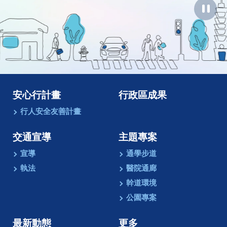
暫
停
圖
像
動
畫
安心行計畫
行政區成果
行人安全友善計畫
交通宣導
主題專案
宣導
通學步道
執法
醫院通廊
幹道環境
公園專案
最新動態
更多