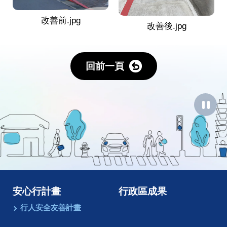
改善前.jpg
改善後.jpg
回前一頁
暫
停
圖
像
動
畫
安心行計畫
行政區成果
行人安全友善計畫