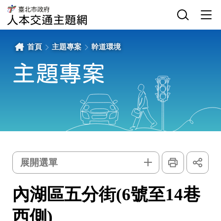
內
網
臺
湖
站
北
區
主
選
市
五
選
單
政
分
單
開
府
街
關
交
(6
通
號
局
至
首頁
主題專案
幹道環境
人
14
本
巷
交
西
通
側)
主題專案
主
-
題
臺
網
北
市
政
府
交
通
局
人
本
交
通
主
題
網
列
展
印
開
主
選單
社
群
題
按
鈕
專
內湖區五分街(6號至14巷
案
西側)