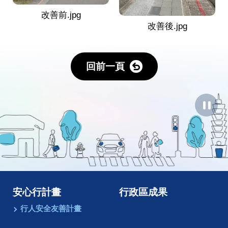
改善前.jpg
改善後.jpg
回前一頁
暫
停
圖
像
動
畫
安心行計畫
行政區成果
行人安全友善計畫