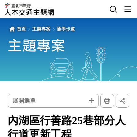
內
網
臺
湖
站
北
區
主
選
市
行
選
單
政
善
單
開
府
路
關
交
25
通
巷
局
部
首頁
主題專案
通學步道
人
分
本
人
交
行
通
道
主題專案
主
更
題
新
網
工
程
-
臺
北
市
政
府
交
通
局
人
本
交
通
主
列
展
題
印
開
主
網
選單
社
群
題
按
鈕
專
內湖區行善路25巷部分人
案
行道更新工程