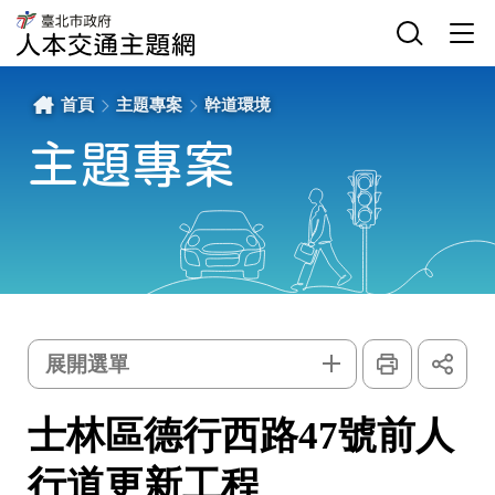
士
網
臺
林
站
北
區
主
選
市
德
選
單
政
行
單
開
府
西
關
交
路
通
47
局
號
首頁
主題專案
幹道環境
人
前
本
人
交
行
通
道
主題專案
主
更
題
新
網
工
程
-
臺
北
市
政
府
交
通
局
人
本
交
通
主
列
展
題
印
開
主
網
選單
社
群
題
按
鈕
專
士林區德行西路47號前人
案
行道更新工程