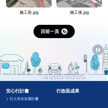
施工前.jpg
施工後.jpg
回前一頁
暫
停
圖
像
動
畫
安心行計畫
行政區成果
行人安全友善計畫