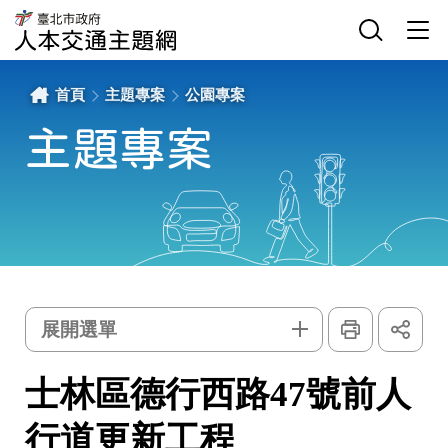
士
網
臺
林
站
北
區
主
選
市
德
選
單
政
行
單
開
府
西
關
交
路
通
47
局
號
首頁
主題專案
公園專案
人
前
本
人
交
行
通
道
主題專案
主
更
題
新
網
工
程
-
臺
北
市
政
府
交
通
局
人
本
交
通
主
列
展
題
印
開
主
網
選單
社
群
題
按
鈕
專
士林區德行西路47號前人
案
行道更新工程