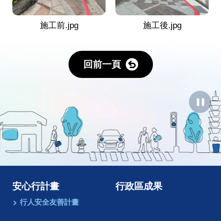
施工前.jpg
施工後.jpg
回前一頁
暫
停
圖
像
動
畫
安心行計畫
行政區成果
行人安全友善計畫