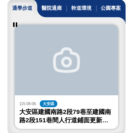
通學步道
醫院通廊
幹道環境
公園專案
暫
停
撥
放
通
學
步
道
成
果
115-08-06
大安區
1
大安區建國南路2段79巷至建國南
路2段151巷間人行道鋪面更新工
程