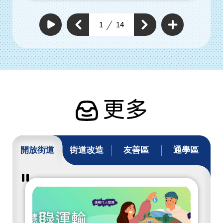
查
看
上
1
14
下
更
自
一
動
多
一
個
撥
通
個
放
通
暢
通
通
行
暢
暢
暢
人
行
行
環
行
人
人
境
人
環
具
環
體
境
工
境
具
作
具
體
體
工
工
作
作
更多
開放街道
街道改造
友善區
通學區
暫
停
撥
放
開