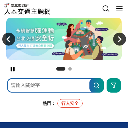
臺
網
臺
北
站
北
市
主
選
市
政
選
單
政
府
單
開
府
人
關
交
本
主
通
交
意
局
通
境
人
主
區
本
題
交
網
通
主
題
網
暫
停
網
進
撥
站
階
檢
搜
放
索
尋
主
意
境
熱門：
行人安全
廣
告