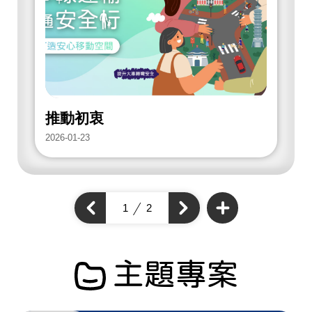
放
街
道
項
目
推動初衷
2026-01-23
2
查
看
上
1
2
下
更
一
多
一
個
開
個
開
放
開
街
放
放
道
街
項
街
道
目
道
主題專案
項
項
目
目