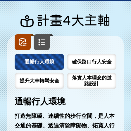
計畫4大主軸
圖
文
片
字
列
列
表
表
通暢行人環境
確保路口行人安全
落實人本理念的道
提升大車轉彎安全
路設計
通暢行人環境
打造無障礙、連續性的步行空間，是人本
交通的基礎。透過清除障礙物、拓寬人行