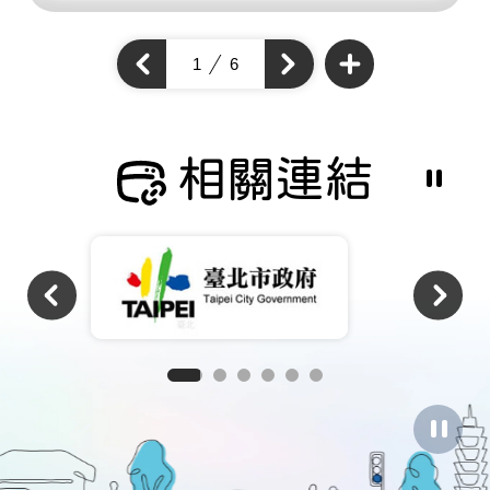
查
看
上
1
6
下
更
一
多
一
個
通
個
通
學
通
步
學
學
道
步
成
步
道
果
道
成
相關連結
成
果
果
暫
停
撥
放
相
關
連
結
暫
停
圖